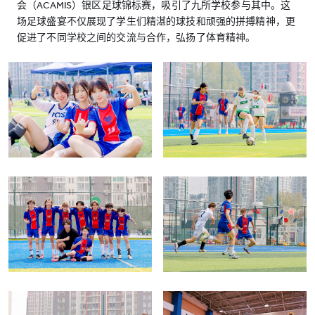
会（ACAMIS）银区足球锦标赛，吸引了九所学校参与其中。这
场足球盛宴不仅展现了学生们精湛的球技和顽强的拼搏精神，更
促进了不同学校之间的交流与合作，弘扬了体育精神。