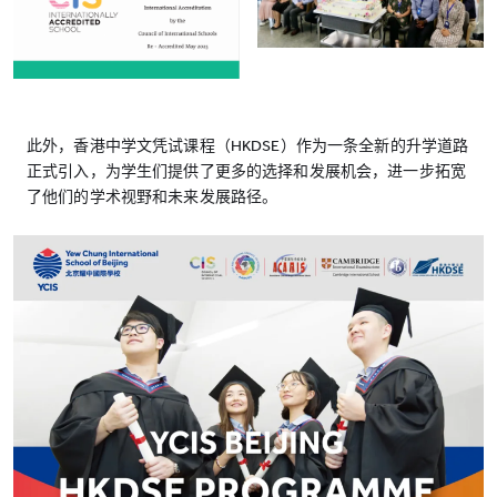
此外，香港中学文凭试课程（HKDSE）作为一条全新的升学道路
正式引入，为学生们提供了更多的选择和发展机会，进一步拓宽
了他们的学术视野和未来发展路径。