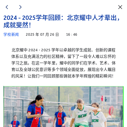
2024 - 2025学年回顾：北京耀中人才辈出，
成就斐然！
学校新闻
2025 年 07 月 26 日
16 : 46
北京耀中 2024 - 2025 学年以卓越的学生成就、创新的课程
体系以及充满活力的社区精神，留下了一段令人难以忘怀的
学习之旅。在这一学年里，耀中的同学们在学术、艺术、体
育以及全球公民意识等多个领域全面绽放，展现出令人瞩目
的风采！让我们一同回顾那些铸就本学年辉煌的精彩瞬间！