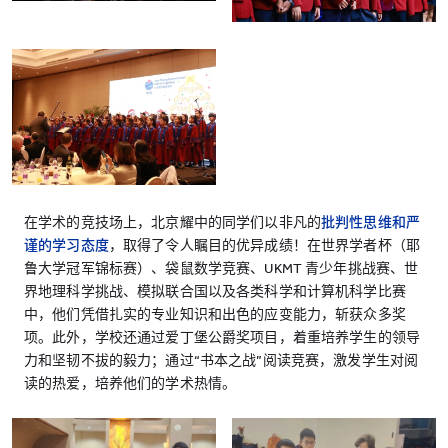
在学术的竞技场上，北京耀中的同学们以非凡的
批判性思维和严
谨的学习态度
，取得了令人瞩目的优异成绩！在世界学者杯（耶
鲁大学冠军锦标赛）、袋鼠数学竞赛、UKMT 青少年挑战赛、世
界地理科学挑战、模拟联合国以及各类科学和计算机科学比赛
中，他们凭借扎实的专业知识和出色的应变能力，斩获众多奖
项。此外，学校还通过爱丁堡公爵奖项目，着重培养学生的领导
力和坚韧不拔的毅力；通过“书本之战”阅读竞赛，激发学生对阅
读的热爱，培养他们的学术热情。