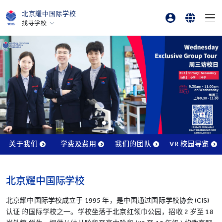
北京耀中国际学校
找寻学校
父母登入
English
香港
美国硅谷
在线订购
简体中文
北京
北京亦莊
重庆
青岛
上海
关于我们
学费及费用
我们的团队
VR 校园导览
所有耀中耀华学校
北京耀中国际学校
北京耀中国际学校成立于 1995 年，是中国通过国际学校协会 (CIS)
认证 的国际学校之一。学校坐落于北京红领巾公园，招收 2 岁至 18