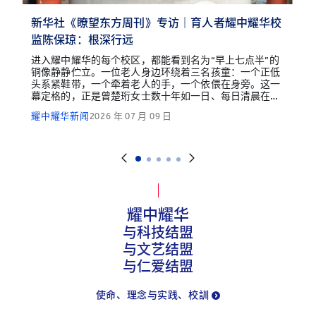
新华社《瞭望东方周刊》专访｜育人者耀中耀华校
监陈保琼：根深行远
进入耀中耀华的每个校区，都能看到名为“早上七点半”的
铜像静静伫立。一位老人身边环绕着三名孩童：一个正低
头系紧鞋带，一个牵着老人的手，一个依偎在身旁。这一
幕定格的，正是曾楚珩女士数十年如一日、每日清晨在校
门口迎候学生的真实日常。
耀中耀华新闻
2026 年 07 月 09 日
耀中耀华
与科技结盟
与文艺结盟
与仁爱结盟
使命、理念与实践、校訓