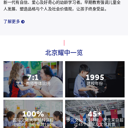
新一代有自信、爱心及好奇心的幼龄学习者。早期教育强调儿童全
人发展、塑造品格与个人及社会价值观，让孩子终身受益。
了解更多
北京耀中一览
7:1
1995
学生-教师整体比例
建校年份
100%
45+
国际文凭大学预科课程
多元文化学习环境，学生来自超
（IBDP）合格率为100%
过45个国家及文化背景