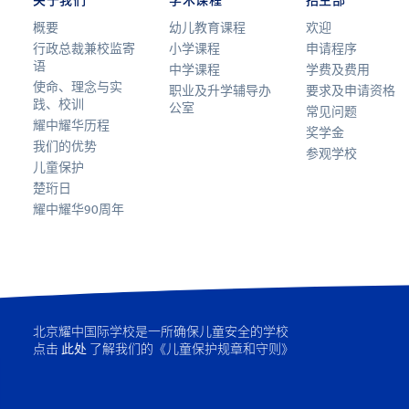
关于我们
学术课程
招生部
概要
幼儿教育课程
欢迎
行政总裁兼校监寄
小学课程
申请程序
语
中学课程
学费及费用
使命、理念与实
职业及升学辅导办
要求及申请资格
践、校训
公室
常见问题
耀中耀华历程
奖学金
我们的优势
参观学校
儿童保护
楚珩日
耀中耀华90周年
北京耀中国际学校是一所确保儿童安全的学校
点击
此处
了解我们的《儿童保护规章和守则》