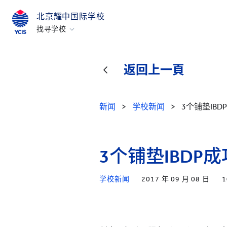
北京耀中国际学校
找寻学校
香港
美国硅谷
返回上一頁
北京
北京亦莊
新闻
>
学校新闻
>
3个铺垫IB
重庆
青岛
3个铺垫IBDP
上海
所有耀中耀华学校
学校新闻
2017 年 09 月 08 日
1