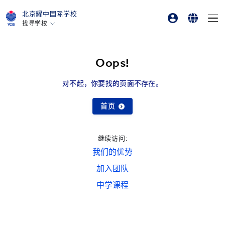
北京耀中国际学校
找寻学校
父母登入
English
香港
美国硅谷
在线订购
简体中文
Oops!
北京
对不起，你要找的页面不存在。
北京亦莊
重庆
首页
青岛
上海
继续访问:
我们的优势
所有耀中耀华学校
加入团队
中学课程