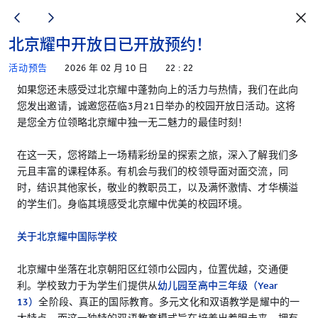
北京耀中开放日已开放预约！
活动预告
2026 年 02 月 10 日
22 : 22
如果您还未感受过北京耀中蓬勃向上的活力与热情，我们在此向
您发出邀请，诚邀您莅临3月21日举办的校园开放日活动。这将
是您全方位领略北京耀中独一无二魅力的最佳时刻！
在这一天，您将踏上一场精彩纷呈的探索之旅，深入了解我们多
元且丰富的课程体系。有机会与我们的校领导面对面交流，同
时，结识其他家长，敬业的教职员工，以及满怀激情、才华横溢
的学生们。身临其境感受北京耀中优美的校园环境。
关于北京耀中国际学校
北京耀中坐落在北京朝阳区红领巾公园内，位置优越，交通便
利。学校致力于为学生们提供从
幼儿园至高中三年级（Year
13）
全阶段、真正的国际教育。多元文化和双语教学是耀中的一