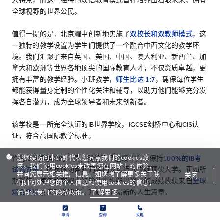
大特点，而这一独特的双语教育模式旨在培养出着眼未来、拥有
全球视野的世界公民。
值得一提的是，北京耀中创新地实施了
双校长和双教师模式
，这
一独特的教学设置为学生们提供了一个融合中西文化的教学环
境。我们汇聚了来自英国、美国、中国、澳大利亚、新西兰、加
拿大和欧洲等世界各地顶尖的国际教育人才，不仅资质卓越，更
拥有丰富的教学经验。小班教学，
师生比达 1:7
，确保每位学生
都能获得量身定制的个性化关注和辅导，以助力他们能够充分发
挥各自潜力，成为全球领导者和未来创新者。
该学校是一所完全认证的IB世界学校，IGCSE剑桥中心和CIS认
证，符合高国际教学标准。
您继续访问本站即代表您同意我们的cookies政
作为IB世界学校的一员，我们已经连续十六年保持
100%的IB考
策。我们使用cookies来改善您在网站上的体验，
试通过率
。因此成功帮助同学们成功迈入国际顶尖大学。正如所
并向您展示相关推广信息。如您想了解更多关于我
关闭
期望的，每年北京耀中的毕业生均能以优异的成绩收获来自
全球
们如何处理您的个人信息和使用cookies的信息，
知名学府
的录取通知书，开启他们崭新的人生篇章。
了解更多
请阅读我们的隐私政策。
申请
查询
致电