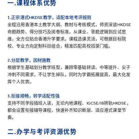
一.课程体系优势
1.正宗港式HKDSE教学，适配本地考评规则
全程沿用香港本土教学大纲、教材与考核模式，师资深谙HKDSE
命题趋势、得分技巧及阅卷标准，从课业、答题逻辑到应试思
维，全方位贴合香港升学要求。课程选课灵活，可根据目标院
校、专业方向定制科目组合，精准匹配高校招录门槛。
2.分层教学，因材施教
根据学生基础划分教学班型，兼顾零基础转读、中等提升、尖子
冲刺不同需求，不让学生掉队，同时为学霸拓展拔高，最大化发
挥个人优势。
3.衔接顺畅，转学适配性强
支持不同学段插班入读，无论内地课程、IGCSE/IB转轨HKDSE，
都会设置衔接辅导课程，快速补齐知识断层、适应港式课堂节
奏。
二.办学与考评资源优势