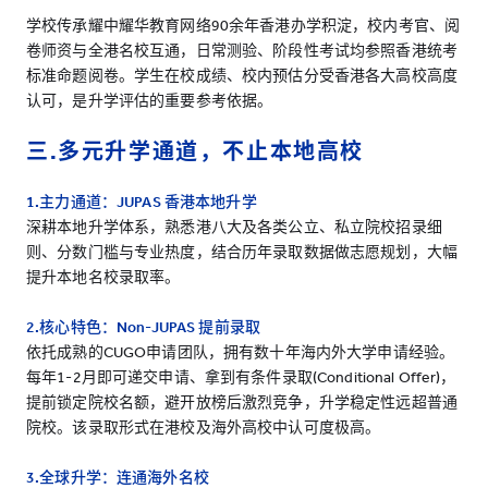
学校传承耀中耀华教育网络90余年香港办学积淀，校内考官、阅
卷师资与全港名校互通，日常测验、阶段性考试均参照香港统考
标准命题阅卷。学生在校成绩、校内预估分受香港各大高校高度
认可，是升学评估的重要参考依据。
三.多元升学通道，不止本地高校
1.主力通道：JUPAS 香港本地升学
深耕本地升学体系，熟悉港八大及各类公立、私立院校招录细
则、分数门槛与专业热度，结合历年录取数据做志愿规划，大幅
提升本地名校录取率。
2.核心特色：Non-JUPAS 提前录取
依托成熟的CUGO申请团队，拥有数十年海内外大学申请经验。
每年1-2月即可递交申请、拿到有条件录取(Conditional Offer)，
提前锁定院校名额，避开放榜后激烈竞争，升学稳定性远超普通
院校。该录取形式在港校及海外高校中认可度极高。
3.全球升学：连通海外名校