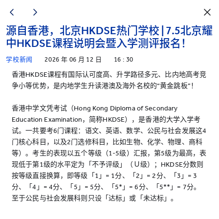
源自香港，北京HKDSE热门学校 | 7.5北京耀
中HKDSE课程说明会暨入学测评报名！
学校新闻
2026 年 06 月 12 日
16 : 30
香港HKDSE课程有国际认可度高、升学路径多元、比内地高考竞
争小等优势，是内地学生升读港澳及海外名校的“黄金跳板”！
香港中学文凭考试（Hong Kong Diploma of Secondary
Education Examination，简称HKDSE），是香港的大学入学考
试。一共要考6门课程：语文、英语、数学、公民与社会发展这4
门核心科目，以及2门选修科目，比如生物、化学、物理、商科
等）。考生的表现以五个等级（1-5级）汇报，第5级为最高，表
现低于第1级的水平定为「不予评级」（Ｕ级）；HKDSE分数则
按等级直接换算，即等级「1」= 1分、「2」= 2分、「3」= 3
分、「4」= 4分、「5」= 5分、「5*」= 6分、「5**」= 7分。
至于公民与社会发展科则只设「达标」或「未达标」。