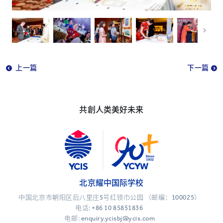
上一篇
下一篇
共創人类美好未来
北京耀中国际学校
中国北京市朝阳区后八里庄5号红领巾公园 （邮编：100025）
电话:
+86 10 85851836
电邮: enquiry.ycisbj@ycis.com