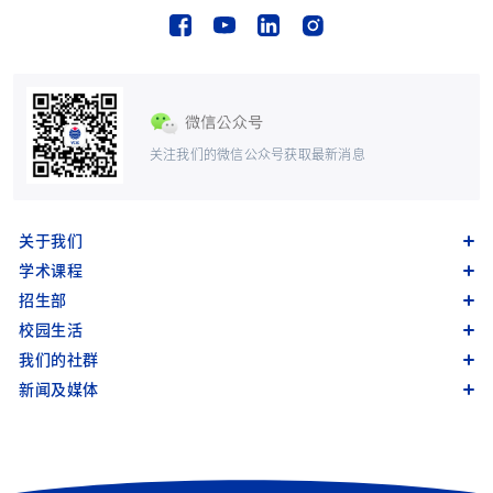
关注我们的微信公众号获取最新消息
关于我们
学术课程
招生部
校园生活
我们的社群
新闻及媒体